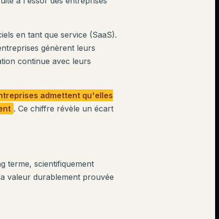
uite à l'essor des entreprises
iels en tant que service (SaaS).
ntreprises génèrent leurs
tion continue avec leurs
treprises admettent qu'elles
ent
. Ce chiffre révèle un écart
g terme, scientifiquement
r la valeur durablement prouvée