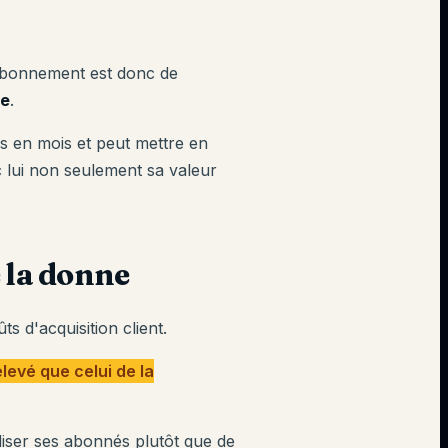
'abonnement est donc de
le
.
s en mois et peut mettre en
c lui non seulement sa valeur
 la donne
s d'acquisition client.
élevé que celui de la
liser ses abonnés plutôt que de