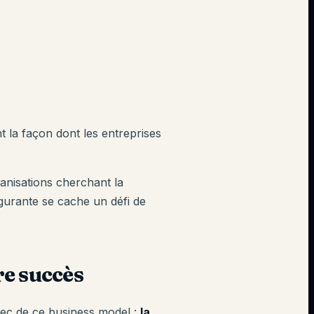
 la façon dont les entreprises
anisations cherchant la
ulgurante se cache un défi de
re succès
hec de ce business model :
la