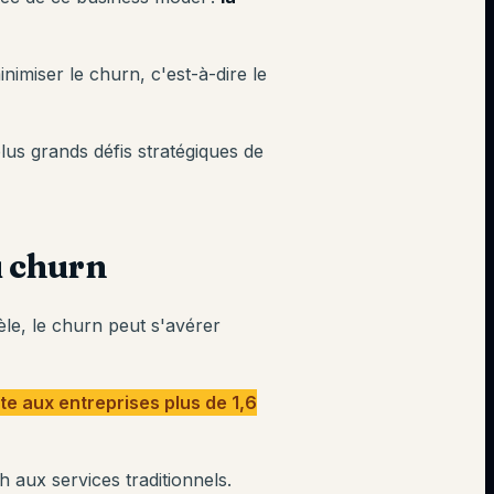
nimiser le churn, c'est-à-dire le
lus grands défis stratégiques de
u churn
èle, le churn peut s'avérer
te aux entreprises plus de 1,6
h aux services traditionnels.