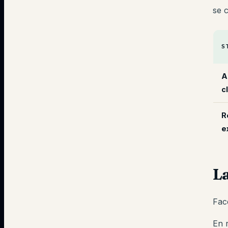
se 
S
A
c
R
e
La
Face
En r