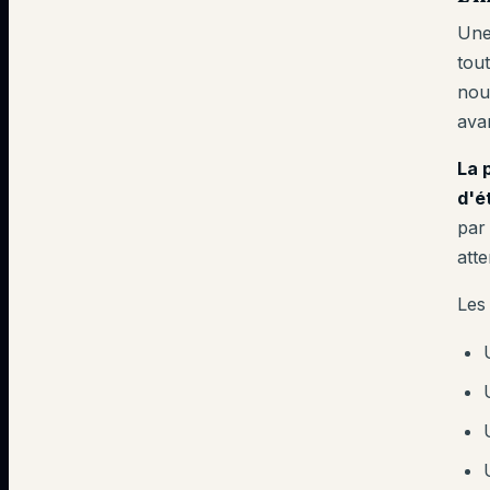
Une
tou
nou
ava
La 
d'é
par
atte
Les