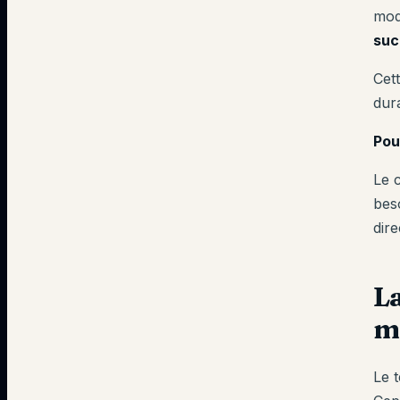
mod
suc
Cet
dur
Pou
Le 
bes
dir
La
m
Le 