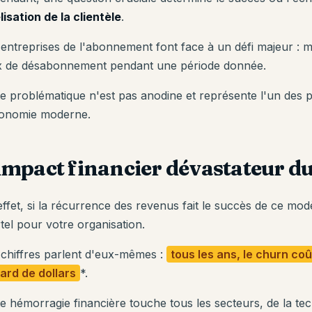
lisation de la clientèle
.
entreprises de l'abonnement font face à un défi majeur : mi
x de désabonnement pendant une période donnée.
te problématique n'est pas anodine et représente l'un des p
conomie moderne.
impact financier dévastateur d
effet, si la récurrence des revenus fait le succès de ce mod
tel pour votre organisation.
 chiffres parlent d'eux-mêmes :
tous les ans, le churn coû
iard de dollars
*.
e hémorragie financière touche tous les secteurs, de la tec