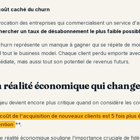
coût caché du churn
vocation des entreprises qui commercialisent un service d
hercher un taux de désabonnement le plus faible possib
churn représente un manque à gagner qui se répète de moi
il tout le business model. Chaque client perdu emporte ave
édiate, mais aussi tout son potentiel de revenus futurs.
 réalité économique qui change
jeu devient encore plus critique quand on considère les coût
coût de l'acquisition de nouveaux clients est 5 fois plus 
ention
**.
te réalité économique souligne l'importance cruciale de fidé