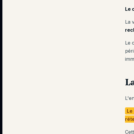
Le 
La 
rec
Le 
pér
imm
La
L'en
Le 
rét
Cet