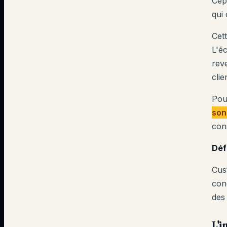
Cepe
qui
Cet
L'é
rev
clie
Pou
son
cons
Déf
Cus
con
des 
L'i