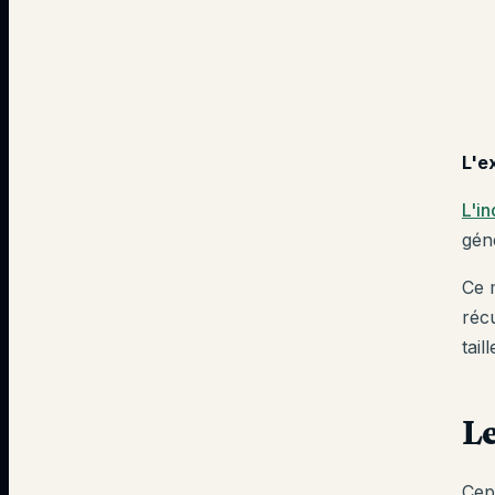
L'e
L'i
gén
Ce 
récu
tail
Le
Cep