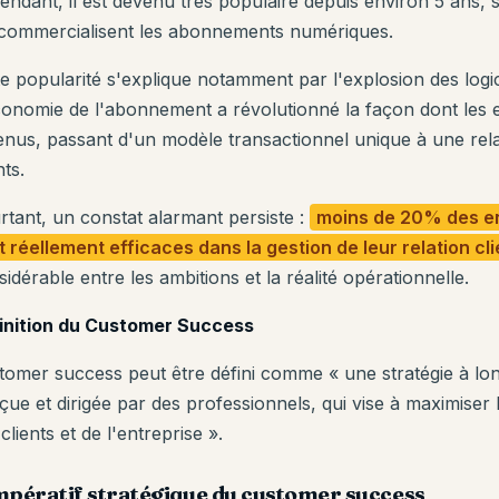
ndant, il est devenu très populaire depuis environ 5 ans, s
 commercialisent les abonnements numériques.
te popularité s'explique notamment par l'explosion des logic
conomie de l'abonnement a révolutionné la façon dont les e
enus, passant d'un modèle transactionnel unique à une rela
nts.
rtant, un constat alarmant persiste :
moins de 20% des en
t réellement efficaces dans la gestion de leur relation cli
idérable entre les ambitions et la réalité opérationnelle.
inition du Customer Success
tomer success peut être défini comme « une stratégie à lon
çue et dirigée par des professionnels, qui vise à maximise
clients et de l'entreprise ».
mpératif stratégique du customer success