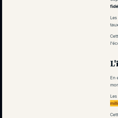
fidé
Les 
tau
Cet
l'é
L'
En 
mor
Les
mill
Cett