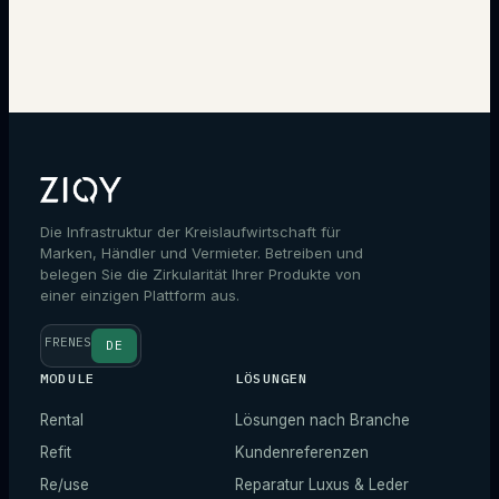
Experten kontaktieren
Die Infrastruktur der Kreislaufwirtschaft für
Marken, Händler und Vermieter. Betreiben und
belegen Sie die Zirkularität Ihrer Produkte von
einer einzigen Plattform aus.
FR
EN
ES
DE
MODULE
LÖSUNGEN
Rental
Lösungen nach Branche
Refit
Kundenreferenzen
Re/use
Reparatur Luxus & Leder