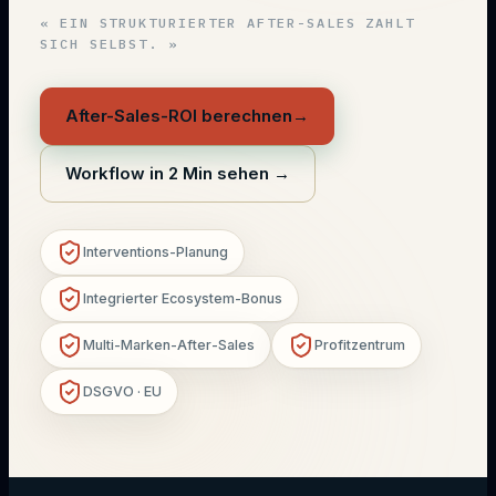
«
EIN STRUKTURIERTER AFTER-SALES ZAHLT
SICH SELBST.
»
After-Sales-ROI berechnen
→
Workflow in 2 Min sehen
→
Interventions-Planung
Integrierter Ecosystem-Bonus
Multi-Marken-After-Sales
Profitzentrum
DSGVO · EU