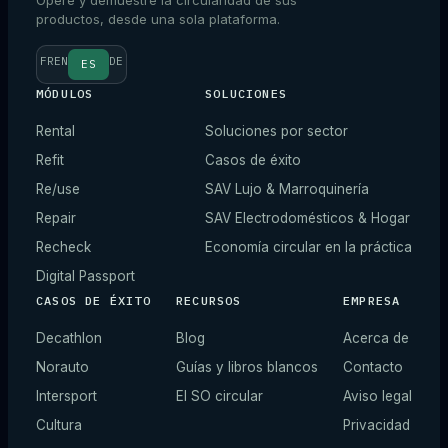
Opere y demuestre la circularidad de sus
productos, desde una sola plataforma.
FR
EN
DE
ES
MÓDULOS
SOLUCIONES
Rental
Soluciones por sector
Refit
Casos de éxito
Re/use
SAV Lujo & Marroquinería
Repair
SAV Electrodomésticos & Hogar
Recheck
Economía circular en la práctica
Digital Passport
CASOS DE ÉXITO
RECURSOS
EMPRESA
Decathlon
Blog
Acerca de
Norauto
Guías y libros blancos
Contacto
Intersport
El SO circular
Aviso legal
Cultura
Privacidad