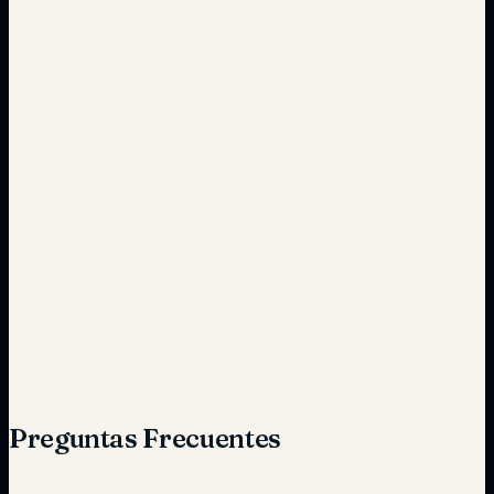
Frecuente y costoso
Mantenimiento optimizado
Capacitación extensa
Formación optimizada
Preguntas Frecuentes