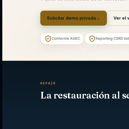
Solicitar demo privada
→
Ver el
Conforme AGEC
Reporting CSRD lis
REPAIR
La restauración al se