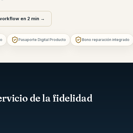
 workflow en 2 min
→
to
Pasaporte Digital Producto
Bono reparación integrado
rvicio de la fidelidad