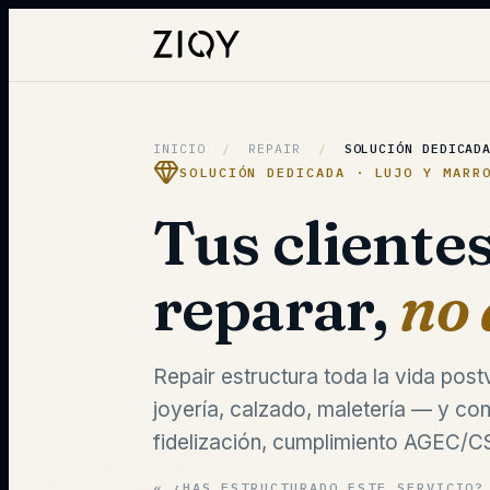
INICIO
/
REPAIR
/
SOLUCIÓN DEDICAD
SOLUCIÓN DEDICADA · LUJO Y MARR
Tus cliente
reparar,
no 
Repair estructura toda la vida pos
joyería, calzado, maletería — y con
fidelización, cumplimiento AGEC/C
«
¿HAS ESTRUCTURADO ESTE SERVICIO?