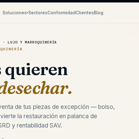
Soluciones
Sectores
Conformidad
Clientes
Blog
▾
A · LUJO Y MARROQUINERÍA
OQUINERÍA
s quieren
desechar.
tventa de tus piezas de excepción — bolso,
vierte la restauración en palanca de
SRD y rentabilidad SAV.
»