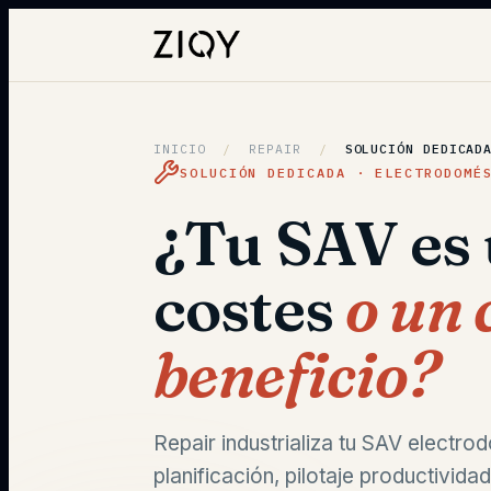
INICIO
/
REPAIR
/
SOLUCIÓN DEDICAD
SOLUCIÓN DEDICADA · ELECTRODOMÉ
¿Tu SAV es 
costes
o un 
beneficio?
Repair industrializa tu SAV elect
planificación, pilotaje productivi