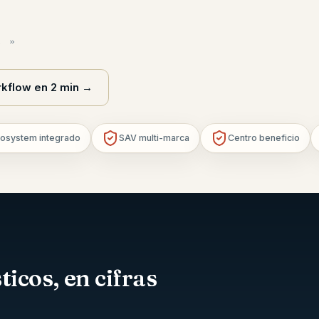
.
»
rkflow en 2 min
→
osystem integrado
SAV multi-marca
Centro beneficio
icos, en cifras