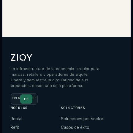
Hablar con un experto
La infraestructura de la economía circular para
marcas, retailers y operadores de alquiler.
Opere y demuestre la circularidad de sus
productos, desde una sola plataforma.
FR
EN
DE
ES
MÓDULOS
SOLUCIONES
Rental
Soluciones por sector
Refit
Casos de éxito