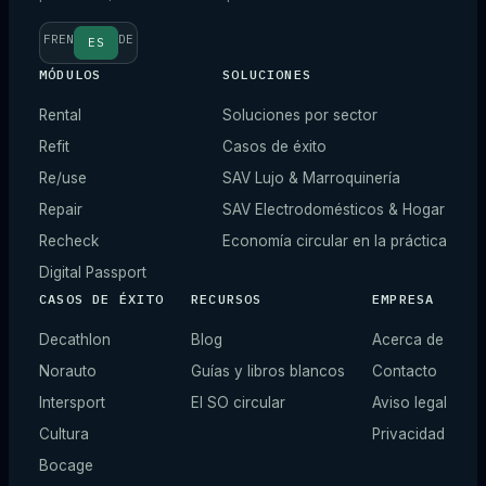
FR
EN
DE
ES
MÓDULOS
SOLUCIONES
Rental
Soluciones por sector
Refit
Casos de éxito
Re/use
SAV Lujo & Marroquinería
Repair
SAV Electrodomésticos & Hogar
Recheck
Economía circular en la práctica
Digital Passport
CASOS DE ÉXITO
RECURSOS
EMPRESA
Decathlon
Blog
Acerca de
Norauto
Guías y libros blancos
Contacto
Intersport
El SO circular
Aviso legal
Cultura
Privacidad
Bocage