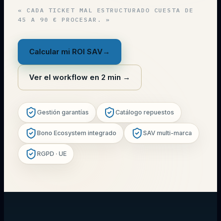
«
CADA TICKET MAL ESTRUCTURADO CUESTA DE
45 A 90 € PROCESAR.
»
Calcular mi ROI SAV
→
Ver el workflow en 2 min
→
Gestión garantías
Catálogo repuestos
Bono Ecosystem integrado
SAV multi-marca
RGPD · UE