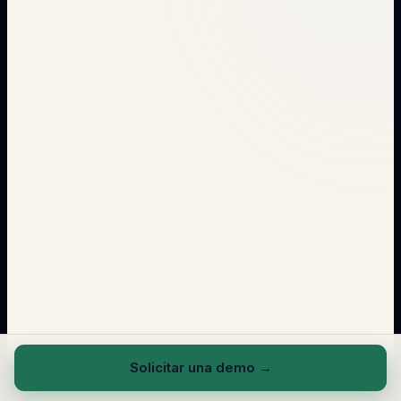
→
Solicitar una demo
→