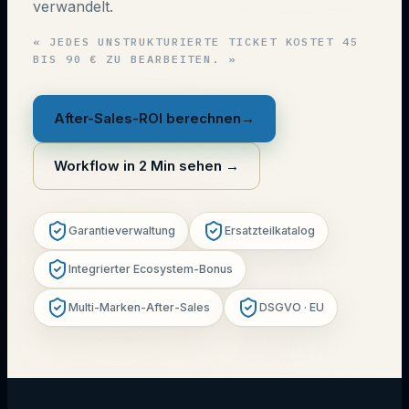
verwandelt.
«
JEDES UNSTRUKTURIERTE TICKET KOSTET 45
BIS 90 € ZU BEARBEITEN.
»
After-Sales-ROI berechnen
→
Workflow in 2 Min sehen
→
Garantieverwaltung
Ersatzteilkatalog
Integrierter Ecosystem-Bonus
Multi-Marken-After-Sales
DSGVO · EU