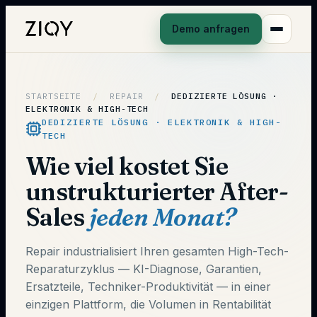
Demo anfragen
STARTSEITE
/
REPAIR
/
DEDIZIERTE LÖSUNG ·
ELEKTRONIK & HIGH-TECH
DEDIZIERTE LÖSUNG · ELEKTRONIK & HIGH-
TECH
Wie viel kostet Sie
unstrukturierter After-
Sales
jeden Monat?
Repair industrialisiert Ihren gesamten High-Tech-
Reparaturzyklus — KI-Diagnose, Garantien,
Ersatzteile, Techniker-Produktivität — in einer
einzigen Plattform, die Volumen in Rentabilität