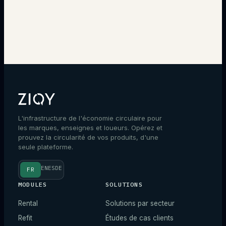
Parler à un expert
L'infrastructure de l'économie circulaire pour
les marques, enseignes et loueurs. Opérez et
prouvez la circularité de vos produits, d'une
seule plateforme.
EN
ES
DE
FR
MODULES
SOLUTIONS
Rental
Solutions par secteur
Refit
Études de cas clients