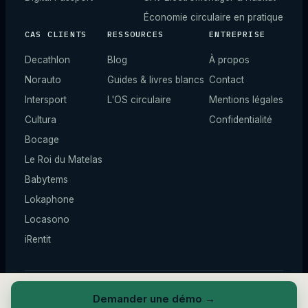
Économie circulaire en pratique
CAS CLIENTS
RESSOURCES
ENTREPRISE
Decathlon
Blog
À propos
Norauto
Guides & livres blancs
Contact
Intersport
L'OS circulaire
Mentions légales
Cultura
Confidentialité
Bocage
Le Roi du Matelas
Babytems
Lokaphone
Locasono
iRentit
© 2026 ZIQY —
Tous droits réservés.
*
Chiffres illustratifs.
Demander une démo
→