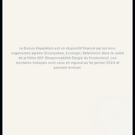
Le Bonus Réparation est un dispositif financé par les éco-
organismes agréés (Ecosystem, Ecologic, Refashion) dans le cadre
de la filière REP (Responsabilité Élargie du Producteur). Les
montants indiqués sont ceux en vigueur au 1er janvier 2024 et
peuvent évoluer.