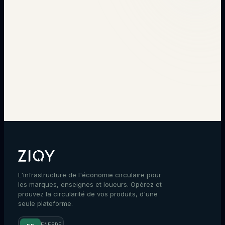
→
L'infrastructure de l'économie circulaire pour
les marques, enseignes et loueurs. Opérez et
prouvez la circularité de vos produits, d'une
seule plateforme.
EN
ES
DE