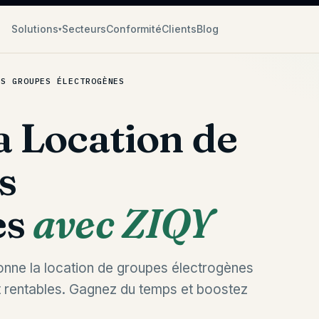
Solutions
Secteurs
Conformité
Clients
Blog
▾
OS GROUPES ÉLECTROGÈNES
a Location de
s
es
avec ZIQY
nne la location de groupes électrogènes
t rentables. Gagnez du temps et boostez